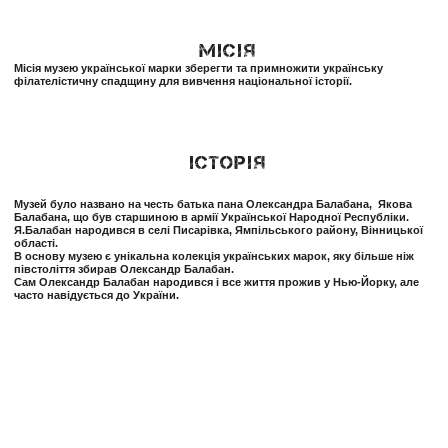
МІСІЯ
Місія музею української марки зберегти та примножити українську
філателістичну спадщину для вивчення національної історії.
Історія
Музей було названо на честь батька пана Олександра Балабана, Якова
Балабана, що був старшиною в армії Української Народної Республіки.
Я.Балабан народився в селі Писарівка, Ямпільського району, Вінницької
області.
В основу музею є унікальна колекція українських марок, яку більше ніж
півстоліття збирав Олександр Балабан.
Сам Олександр Балабан народився і все життя прожив у Нью-Йорку, але
часто навідується до України.