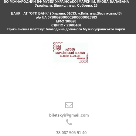
БО МIЖНАРОДНИЙ БФ МУЗЕЙ УКРАЇНСЬКОЇ МАРКИ IМ. ЯКОВА БАЛАБАНА
Україна, м. Вінниця, вул. Соборна, 26
БАНК: АТ "ОТП БАНК" ( Україна, 01033, м.Київ, вул.Жилянська,43)
р/р UA 073005280000026008000013983
МФО 300528
ЄДРПОУ 21685166
Призначення платежу: благодійна допомога Музею української марки

biletskyi@gmail.com

+38 067 505 91 40